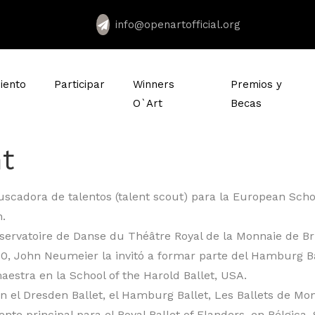
info@openartofficial.org
iento
Participar
Winners
Premios y
O`Art
Becas
nt
uscadora de talentos (talent scout) para la European Schoo
n.
onservatoire de Danse du Théâtre Royal de la Monnaie de B
80, John Neumeier la invitó a formar parte del Hamburg Ba
estra en la School of the Harold Ballet, USA.
n el Dresden Ballet, el Hamburg Ballet, Les Ballets de Mon
e principal para el Royal Ballet of Flanders, en Bélgica.