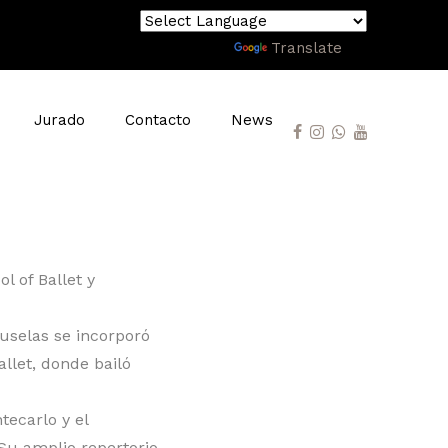
Powered by
Translate
Jurado
Contacto
News
l of Ballet y
ruselas se incorporó
llet, donde bailó
tecarlo y el
 Su amplio repertorio