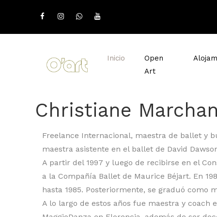
Inicio
Open
Alojam
Art
Christiane Marcha
Freelance Internacional, maestra de ballet y b
maestra asistente en el ballet de David Dawso
A partir del 1997 y luego de recibirse en el C
a la Compañía Ballet de Maurice Béjart. En 19
hasta 1985. Posteriormente, se graduó como ma
A lo largo de estos años fue maestra y coach e
MaggioDanza en Florencia, además de ser docent