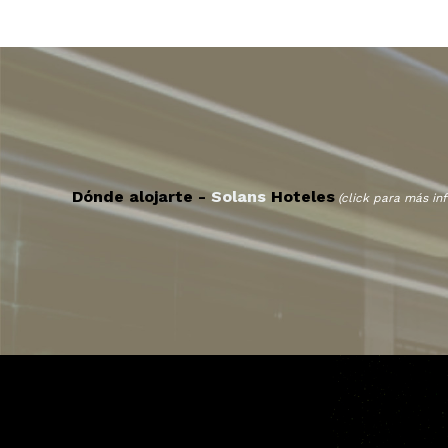
Dónde alojarte -
Solans
Hoteles
(click para más inf