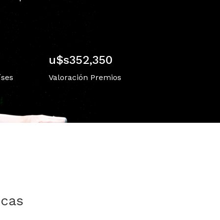
u$s
529,457
íses
Valoración Premios
ecas