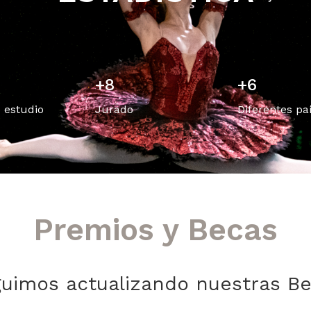
+
12
+
9
 estudio
Jurado
Diferentes pa
Premios y Becas
uimos actualizando nuestras B