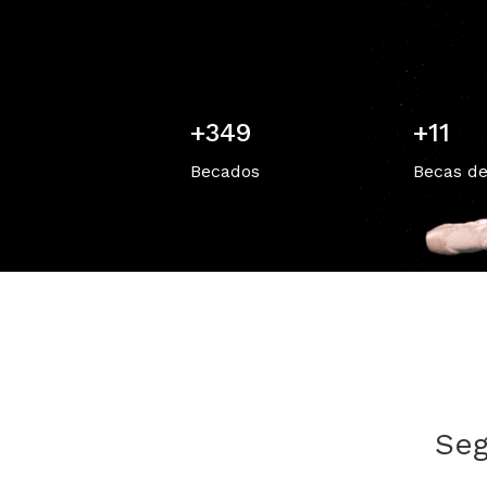
+
525
+
17
Becados
Becas de
Seg