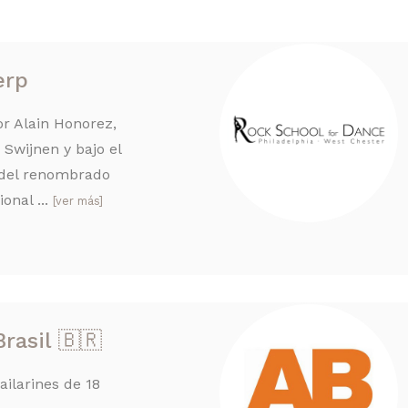
erp
r Alain Honorez,
Swijnen y bajo el
o del renombrado
onal ...
[ver más]
rasil 🇧🇷
ilarines de 18