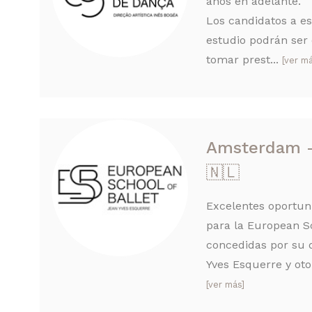
años en adelante.
Los candidatos a e
estudio podrán ser 
tomar prest...
[ver má
Amsterdam -
🇳🇱
Excelentes oportun
para la European Sc
concedidas por su 
Yves Esquerre y otor
[ver más]