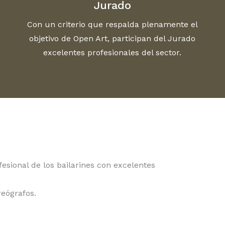
Jurado
Con un criterio que respalda plenamente el
objetivo de Open Art, participan del Jurado
excelentes profesionales del sector.
sional de los bailarines con excelentes
reógrafos.