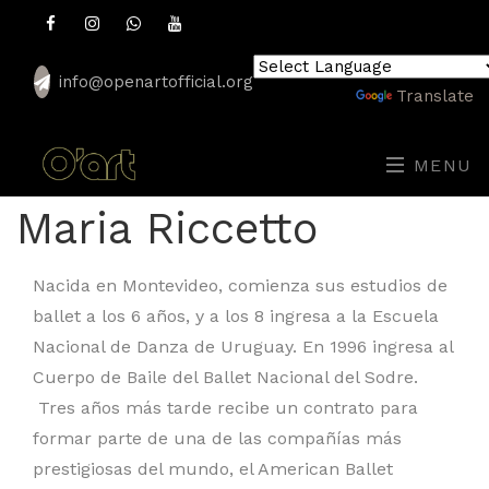
info@openartofficial.org
Powered by
Translate
MENU
Maria Riccetto
Nacida en Montevideo, comienza sus estudios de
ballet a los 6 años, y a los 8 ingresa a la Escuela
Nacional de Danza de Uruguay. En 1996 ingresa al
Cuerpo de Baile del Ballet Nacional del Sodre.
Tres años más tarde recibe un contrato para
formar parte de una de las compañías más
prestigiosas del mundo, el American Ballet