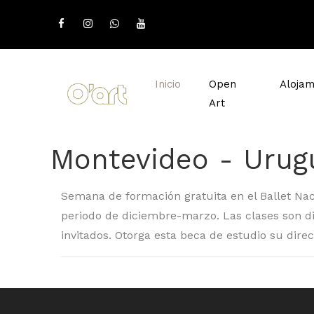
Inicio
Open
Alojam
Art
Montevideo - Urug
Semana de formación gratuita en el Ballet Nacio
periodo de diciembre-marzo. Las clases son di
invitados. Otorga esta beca de estudio su direc