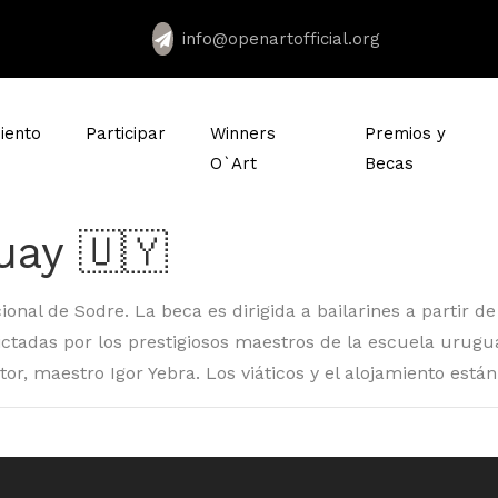
info@openartofficial.org
iento
Participar
Winners
Premios y
O`Art
Becas
uay 🇺🇾
nal de Sodre. La beca es dirigida a bailarines a partir de
ctadas por los prestigiosos maestros de la escuela urug
tor, maestro Igor Yebra. Los viáticos y el alojamiento está