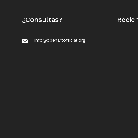
¿Consultas?
Recie
info@openartofficial.org