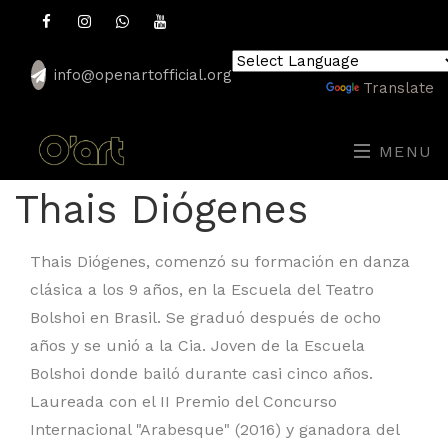
info@openartofficial.org
Powered by
Translate
MENU
Thais Diógenes
Thais Diógenes, comenzó su formación en danza
clásica a los 9 años, en la Escuela del Teatro
Bolshoi en Brasil. Se graduó después de ocho
años y se unió a la Cia. Joven de la Escuela
Bolshoi donde bailó durante casi cinco años.
Laureada con el II Premio del Concurso
Internacional "Arabesque" (2016) y ganadora del