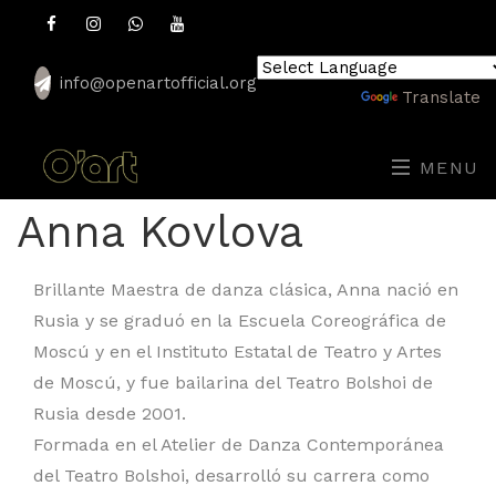
info@openartofficial.org
Powered by
Translate
MENU
Anna Kovlova
Brillante Maestra de danza clásica, Anna nació en
Rusia y se graduó en la Escuela Coreográfica de
Moscú y en el Instituto Estatal de Teatro y Artes
de Moscú, y fue bailarina del Teatro Bolshoi de
Rusia desde 2001.
Formada en el Atelier de Danza Contemporánea
del Teatro Bolshoi, desarrolló su carrera como