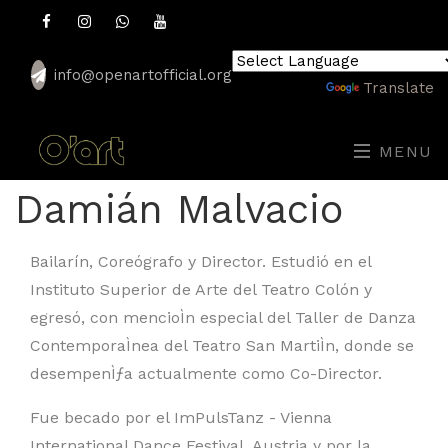
info@openartofficial.org
Powered by
Translate
MENU
Damián Malvacio
Bailarín, Coreógrafo y Director. Estudió en el
Instituto Superior de Arte del Teatro Colón y
egresó, con mencioÌn especial del Taller de Danza
ContemporaÌnea del Teatro San MartiÌn, donde se
desempenÌƒa actualmente como Co-Director.
Fue becado por el ImPulsTanz - Vienna
International Dance Festival, Austria y por la